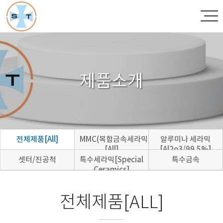
제품소개
전체제품[All]
MMC(복합금속세라믹)
알루미나 세라믹
[All]
[Al2o3/99.5%]
셋터/진공척
특수세라믹[Special
특수금속
Ceramics]
전체제품[ALL]